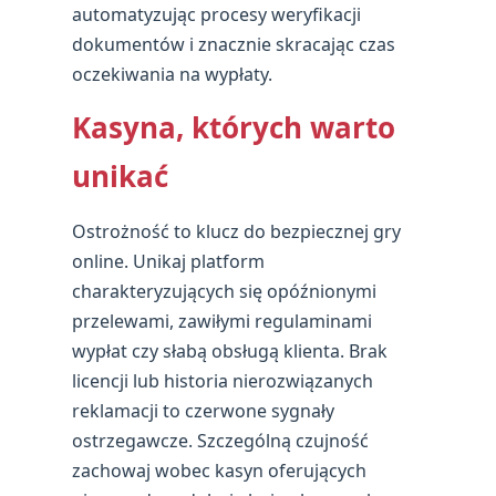
automatyzując procesy weryfikacji
dokumentów i znacznie skracając czas
oczekiwania na wypłaty.
Kasyna, których warto
unikać
Ostrożność to klucz do bezpiecznej gry
online. Unikaj platform
charakteryzujących się opóźnionymi
przelewami, zawiłymi regulaminami
wypłat czy słabą obsługą klienta. Brak
licencji lub historia nierozwiązanych
reklamacji to czerwone sygnały
ostrzegawcze. Szczególną czujność
zachowaj wobec kasyn oferujących