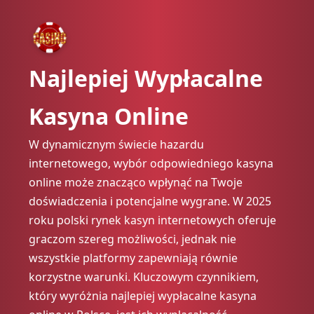
Najlepiej Wypłacalne
Kasyna Online
W dynamicznym świecie hazardu
internetowego, wybór odpowiedniego kasyna
online może znacząco wpłynąć na Twoje
doświadczenia i potencjalne wygrane. W 2025
roku polski rynek kasyn internetowych oferuje
graczom szereg możliwości, jednak nie
wszystkie platformy zapewniają równie
korzystne warunki. Kluczowym czynnikiem,
który wyróżnia najlepiej wypłacalne kasyna