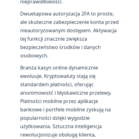
nieprawidłowości.
Dwuetapowa autoryzacja 2FA to proste,
ale skuteczne zabezpieczenie konta przed
nieautoryzowanym dostępem. Aktywacja
tej funkcji znacznie zwiększa
bezpieczeństwo środków i danych
osobowych.
Branża kasyn online dynamicznie
ewoluuje. Kryptowaluty stają się
standardem płatności, oferując
anonimowość i błyskawiczne przelewy.
Płatności mobilne przez aplikacje
bankowe i portfele mobilne zyskują na
popularności dzięki wygodzie
użytkowania. Sztuczna inteligencja
rewolucjonizuje obsługę klienta,