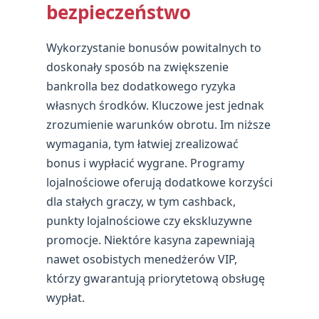
bezpieczeństwo
Wykorzystanie bonusów powitalnych to
doskonały sposób na zwiększenie
bankrolla bez dodatkowego ryzyka
własnych środków. Kluczowe jest jednak
zrozumienie warunków obrotu. Im niższe
wymagania, tym łatwiej zrealizować
bonus i wypłacić wygrane. Programy
lojalnościowe oferują dodatkowe korzyści
dla stałych graczy, w tym cashback,
punkty lojalnościowe czy ekskluzywne
promocje. Niektóre kasyna zapewniają
nawet osobistych menedżerów VIP,
którzy gwarantują priorytetową obsługę
wypłat.