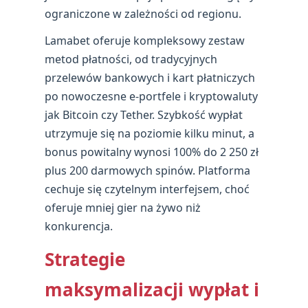
ograniczone w zależności od regionu.
Lamabet oferuje kompleksowy zestaw
metod płatności, od tradycyjnych
przelewów bankowych i kart płatniczych
po nowoczesne e-portfele i kryptowaluty
jak Bitcoin czy Tether. Szybkość wypłat
utrzymuje się na poziomie kilku minut, a
bonus powitalny wynosi 100% do 2 250 zł
plus 200 darmowych spinów. Platforma
cechuje się czytelnym interfejsem, choć
oferuje mniej gier na żywo niż
konkurencja.
Strategie
maksymalizacji wypłat i